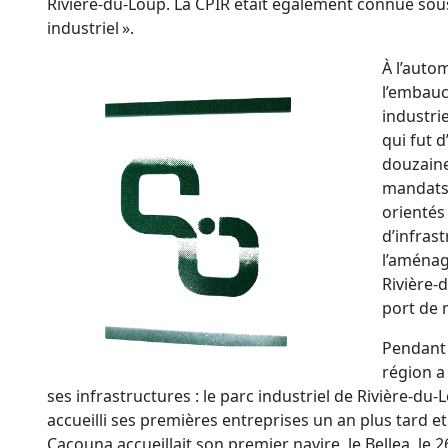
Rivière-du-Loup. La CPIR était également connue sou
industriel ».
À l’auto
l’embau
industrie
qui fut 
douzaine
mandats q
orientés
d’infrast
l’aménag
Rivière-
port de 
Pendant l
région 
ses infrastructures : le parc industriel de Rivière-du-
accueilli ses premières entreprises un an plus tard e
Cacouna accueillait son premier navire, le Bellea, le 