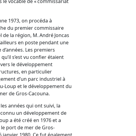
s le vocable de « commissariat
mne 1973, on procéda à
che du premier commissaire
l de la région, M. André Joncas
d’ailleurs en poste pendant une
 d’années. Les premiers
u’il s’est vu confier étaient
 vers le développement
ructures, en particulier
ement d’un parc industriel à
du-Loup et le développement du
mer de Gros-Cacouna.
es années qui ont suivi, la
a connu un développement de
Loup a été créé en 1976 et a
t le port de mer de Gros-
26 janvier 1980. Ce fut également