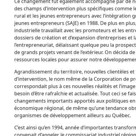
Ce changement fut également accompagné par de n
des champs d’intervention plus spécifiques comme l
rural et les jeunes entrepreneurs avec l’intégration g
jeunes entrepreneurs (SAJE) en 1988. De plus en plu
industrielle travaillait avec les promoteurs et les en
dossiers de création et d’expansion d’entreprises et la
l’entrepreneuriat, délaissant quelque peu la prospect
de grands projets venant de l’extérieur. On décida de
ressources locales pour assurer notre développemen
Agrandissement du territoire, nouvelles clientèles
d’intervention, le nom même de la Corporation de pr
correspondait plus à ces nouvelles réalités et l’image
besoin d’être rafraîchie et actualisée. Tout ceci se fa
changements importants apportés aux politiques e
économique régional, de même qu’une tendance obs
organismes de développement ailleurs au Québec.
C’est ainsi qu’en 1994, année d’importantes transform
convenait d’appeler le commissariat industriel régio