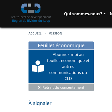
Passer au contenu principal
Qui sommes-nous?
N
ACCUEIL
MISSION
Feuillet économique
Abonnez-moi au
feuillet économique et
autres
communications du
CLD
Retrait du consentement
À signaler